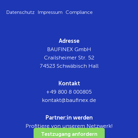
Datenschutz
Impressum
Compliance
Adresse
BAUFINEX GmbH
Crailsheimer Str. 52
74523 Schwäbisch Hall
Kontakt
+49 800 8 000805
tnok
b@tka
nifua
ed.xe
Partner:in werden
Profitiere von unserem Netzwerk!
Testzugang anfordern