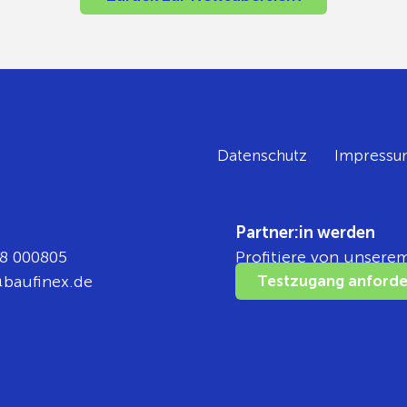
Datenschutz
Impressu
Partner:in werden
8 000805
Profitiere von unsere
ka
nifua
ed.xe
Testzugang anforde