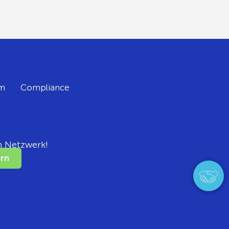
m
Compliance
m Netzwerk!
rn