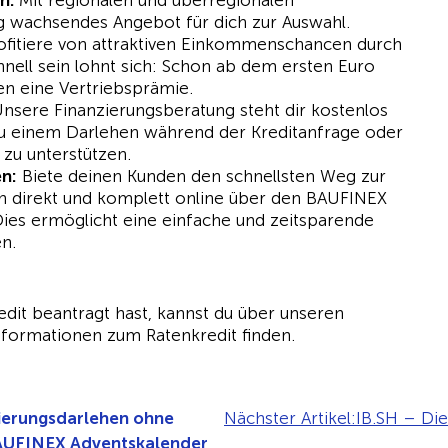
ch:
Mit regionalen und überregionalen
ig wachsendes Angebot für dich zur Auswahl.
fitiere von attraktiven Einkommenschancen durch
hnell sein lohnt sich: Schon ab dem ersten Euro
n eine Vertriebsprämie.
nsere Finanzierungsberatung steht dir kostenlos
zu einem Darlehen während der Kreditanfrage oder
zu unterstützen.
en:
Biete deinen Kunden den schnellsten Weg zur
nn direkt und komplett online über den BAUFINEX
ies ermöglicht eine einfache und zeitsparende
n.
edit beantragt hast, kannst du über unseren
nformationen zum Ratenkredit finden.
ierungsdarlehen ohne
Nächster Artikel:
IB.SH – Die
AUFINEX Adventskalender