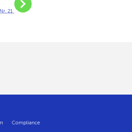
r. 21
m
Compliance