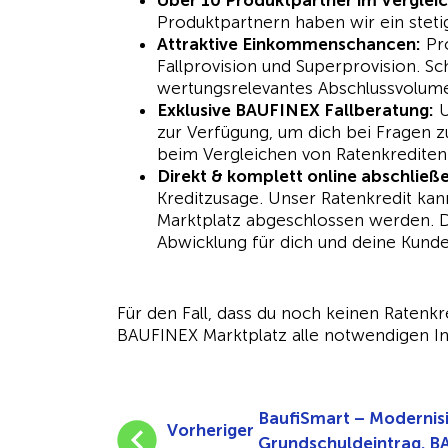
Über 10 Produktpartner im Verglei
Produktpartnern haben wir ein stet
Attraktive Einkommenschancen:
Pro
Fallprovision und Superprovision. Sc
wertungsrelevantes Abschlussvolume
Exklusive BAUFINEX Fallberatung:
U
zur Verfügung, um dich bei Fragen 
beim Vergleichen von Ratenkrediten 
Direkt & komplett online abschließ
Kreditzusage. Unser Ratenkredit ka
Marktplatz abgeschlossen werden. D
Abwicklung für dich und deine Kunde
Für den Fall, dass du noch keinen Ratenkr
BAUFINEX Marktplatz alle notwendigen I
BaufiSmart – Modernis
Vorheriger
Grundschuldeintrag. B