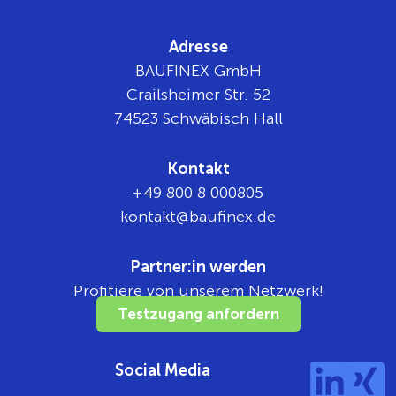
Adresse
BAUFINEX GmbH
Crailsheimer Str. 52
74523 Schwäbisch Hall
Kontakt
+49 800 8 000805
tnok
b@tka
nifua
ed.xe
Partner:in werden
Profitiere von unserem Netzwerk!
Testzugang anfordern
Social Media