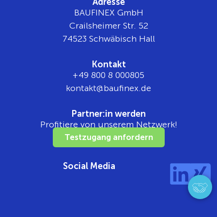
Adresse
BAUFINEX GmbH
Crailsheimer Str. 52
74523 Schwäbisch Hall
Kontakt
+49 800 8 000805
tnok
b@tka
nifua
ed.xe
Partner:in werden
Profitiere von unserem Netzwerk!
Testzugang anfordern
Social Media