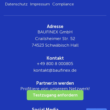
Datenschutz
Impressum
Compliance
Adresse
BAUFINEX GmbH
Crailsheimer Str. 52
74523 Schwäbisch Hall
Kontakt
+49 800 8 000805
tnok
b@tka
nifua
ed.xe
Partner:in werden
Profitiere von unserem Netzwerk!
Testzugang anfordern
Social Media