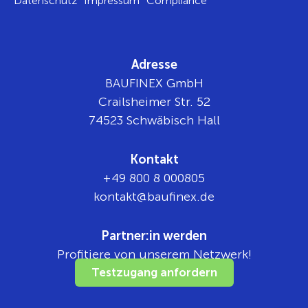
Datenschutz
Impressum
Compliance
Adresse
BAUFINEX GmbH
Crailsheimer Str. 52
74523 Schwäbisch Hall
Kontakt
+49 800 8 000805
tnok
b@tka
nifua
ed.xe
Partner:in werden
Profitiere von unserem Netzwerk!
Testzugang anfordern