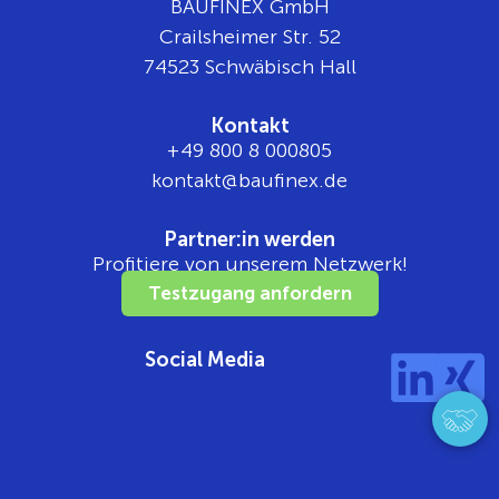
BAUFINEX GmbH
Crailsheimer Str. 52
74523 Schwäbisch Hall
Kontakt
+49 800 8 000805
tnok
b@tka
nifua
ed.xe
Partner:in werden
Profitiere von unserem Netzwerk!
Testzugang anfordern
Social Media