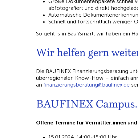
Große Dokumentenpakete schnell 
abfotografiert und direkt hochgelad
Automatische Dokumentenerkennung,
Schnell und fortschrittlich weniger 
So geht´s in BaufiSmart, wir haben ein Ha
Wir helfen gern weiter
Die BAUFINEX Finanzierungsberatung unte
überregionalen Know-How – einfach anr
an
nif
eizna
sgnur
tareb
b@gnu
nifua
ed.xe
se
BAUFINEX Campus.
Offene Termine für Vermittler:innen und
15.01.2024, 14:00-15:00 Uhr