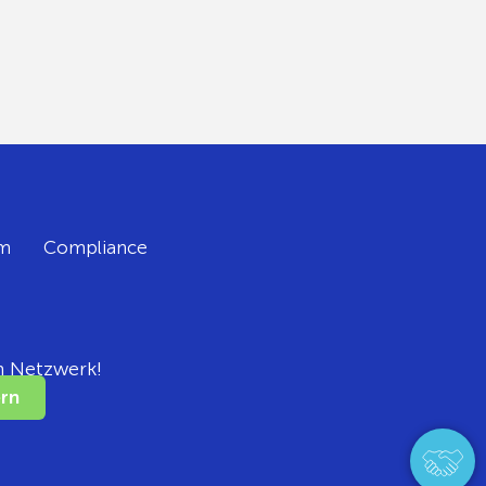
m
Compliance
m Netzwerk!
rn