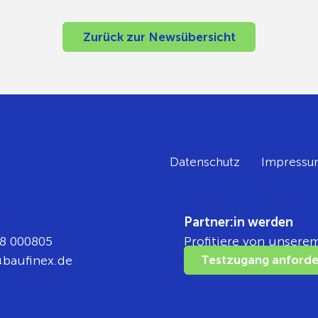
Zurück zur Newsübersicht
Datenschutz
Impressu
Partner:in werden
8 000805
Profitiere von unsere
ka
nifua
ed.xe
Testzugang anforde