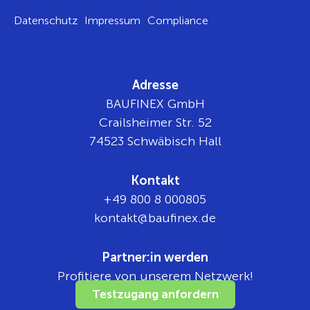
Datenschutz
Impressum
Compliance
Adresse
BAUFINEX GmbH
Crailsheimer Str. 52
74523 Schwäbisch Hall
Kontakt
+49 800 8 000805
tnok
b@tka
nifua
ed.xe
Partner:in werden
Profitiere von unserem Netzwerk!
Testzugang anfordern