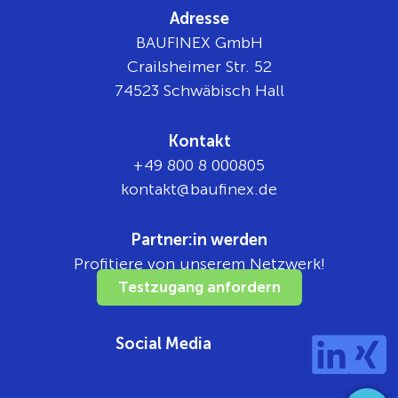
Adresse
BAUFINEX GmbH
Crailsheimer Str. 52
74523 Schwäbisch Hall
Kontakt
+49 800 8 000805
tnok
b@tka
nifua
ed.xe
Partner:in werden
Profitiere von unserem Netzwerk!
Testzugang anfordern
Social Media