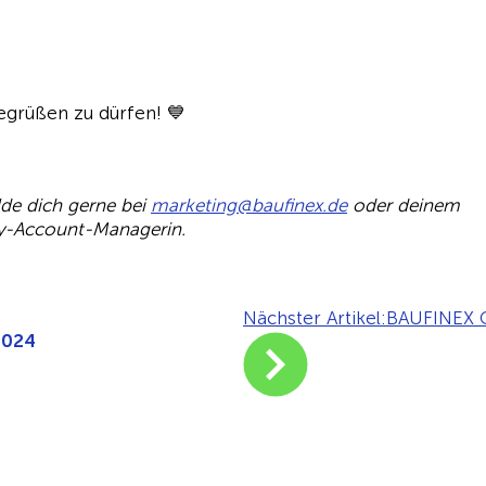
begrüßen zu dürfen! 💙
lde dich gerne bei
m
tekra
b@gni
nifua
ed.xe
oder deinem
ey-Account-Managerin.
Nächster Artikel:
BAUFINEX C
2024