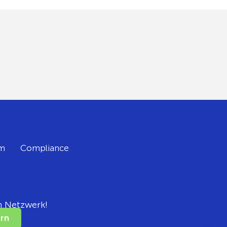
m
Compliance
m Netzwerk!
rn