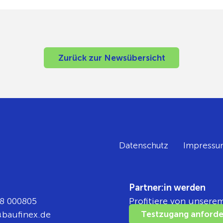
Zurück zur Newsübersicht
Datenschutz
Impressu
Partner:in werden
8 000805
Profitiere von unsere
ka
nifua
ed.xe
Testzugang anforde