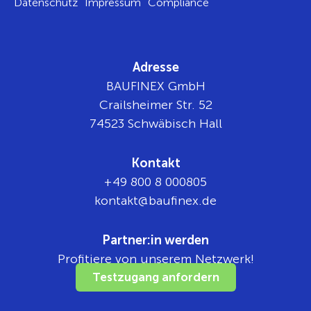
Datenschutz
Impressum
Compliance
Adresse
BAUFINEX GmbH
Crailsheimer Str. 52
74523 Schwäbisch Hall
Kontakt
+49 800 8 000805
tnok
b@tka
nifua
ed.xe
Partner:in werden
Profitiere von unserem Netzwerk!
Testzugang anfordern