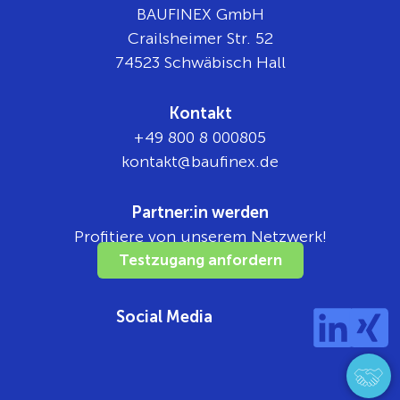
BAUFINEX GmbH
Crailsheimer Str. 52
74523 Schwäbisch Hall
Kontakt
+49 800 8 000805
tnok
b@tka
nifua
ed.xe
Partner:in werden
Profitiere von unserem Netzwerk!
Testzugang anfordern
Social Media