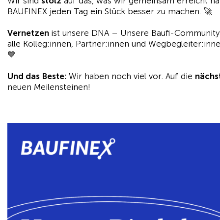
Wir sind
stolz
auf das, was wir gemeinsam erreicht h
BAUFINEX jeden Tag ein Stück besser zu machen. 🚀
Vernetzen
ist unsere DNA – Unsere Baufi-Community w
alle Kolleg:innen, Partner:innen und Wegbegleiter:in
💙
Und das Beste:
Wir haben noch viel vor. Auf die
nächs
neuen Meilensteinen!